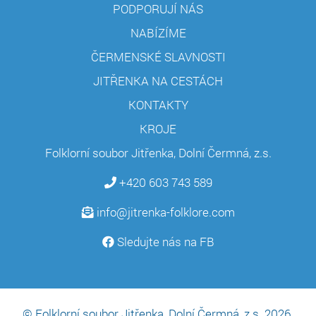
PODPORUJÍ NÁS
NABÍZÍME
ČERMENSKÉ SLAVNOSTI
JITŘENKA NA CESTÁCH
KONTAKTY
KROJE
Folklorní soubor Jitřenka, Dolní Čermná, z.s.
+420 603 743 589
info@jitrenka-folklore.com
Sledujte nás na FB
© Folklorní soubor Jitřenka, Dolní Čermná, z.s. 2026.